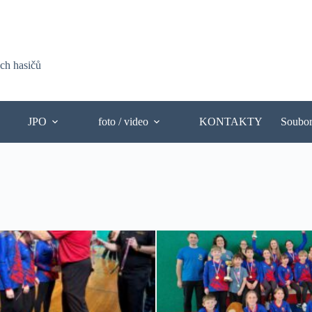
ých hasičů
JPO
foto / video
KONTAKTY
Soubo